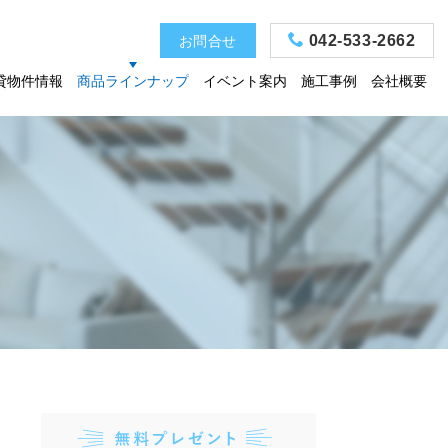
042-533-2662
お問合せ
貸物件情報
商品ラインナップ
イベント案内
施工事例
会社概要
ラインナップ一覧[
お電話
予約・