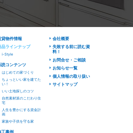
賃貸物件情報
会社概要
商品ラインナップ
失敗する前に読む資
料！
i-Style
お問合せ・ご相談
必読コンテンツ
お知らせ一覧
はじめての家づくり
個人情報の取り扱い
ちょっといい家を建てた
い！
サイトマップ
いい土地探しのコツ
自然素材派のこだわり住
宅
人生を豊かにする資金計
画
家族や子供を守る家
施工事例