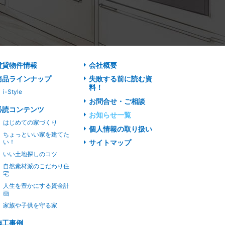
賃貸物件情報
会社概要
商品ラインナップ
失敗する前に読む資
料！
i-Style
お問合せ・ご相談
必読コンテンツ
お知らせ一覧
はじめての家づくり
個人情報の取り扱い
ちょっといい家を建てた
い！
サイトマップ
いい土地探しのコツ
自然素材派のこだわり住
宅
人生を豊かにする資金計
画
家族や子供を守る家
施工事例